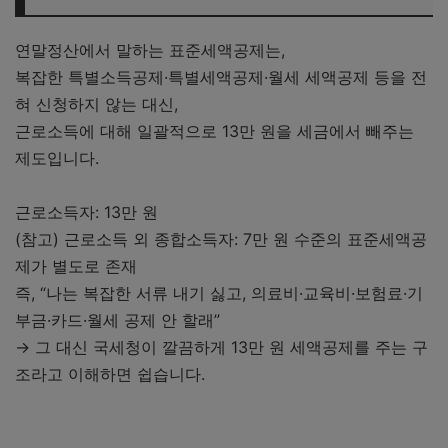
4. 실전 계산사례로 비교해보기
5. 실무적으로 어떻게 선택하나요? (홈택스 기준)
연말정산에서 말하는 표준세액공제는,
복잡한 특별소득공제·특별세액공제·월세 세액공제 등을 전
6. 2025년 귀속 기준 꼭 알아둘 추가 포인트
혀 신청하지 않는 대신,
7. 표준세액공제 선택 전 체크리스트
근로소득에 대해 일괄적으로 13만 원을 세금에서 빼주는
8. 자주 묻는 질문 FAQ
제도입니다.
✅ 마무리 정리
근로소득자: 13만 원
❓ 함께 보면 좋은 글
(참고) 근로소득 외 종합소득자: 7만 원 수준의 표준세액공
제가 별도로 존재
즉, “나는 복잡한 서류 내기 싫고, 의료비·교육비·보험료·기
부금·카드·월세 공제 안 할래”
→ 그 대신 국세청이 깔끔하게 13만 원 세액공제를 주는 구
조라고 이해하면 쉽습니다.
연말정산 전 반드시 알아야 할 사항(개념 시기 방법)