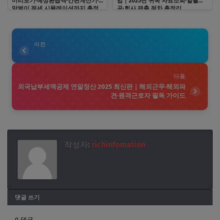
미리보기·예상환급액·간편계산기·
법｜2025년 귀속 자료조회·일괄제
맞벌이 절세 시뮬레이션까지 총정
공·회사 제출 절차 총정리
리
이전
다음
외국납부세액공제 연말정산 2025 최신판｜해외근무·해외파
견·원격근로자 필독 가이드
작성자:
richinfomation
댓글 쓰기
0 댓글