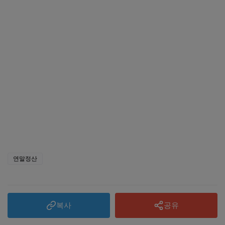
신용카드 공제 연말에 체크해야 할 사항
주택자금 공제 : 주요 체크 포인트
기부금 세액공제 : 연말에 기부하고 환급 받는 법
연말정산
복사
공유