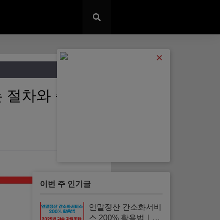
✕
는 절차와 준비서
이번 주 인기글
연말정산 간소화서비
스 200% 활용법｜