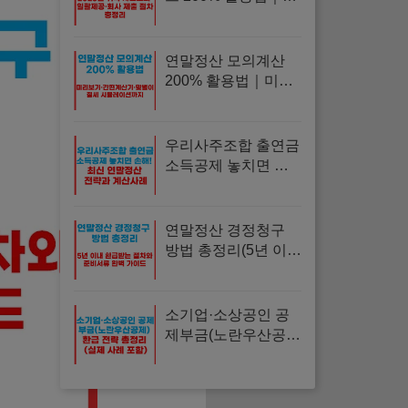
2025년 귀속 자료조
회·일괄제공·회사 제
출 절차 총정리
연말정산 모의계산
200% 활용법｜미리
보기·예상환급액·간
편계산기·맞벌이 절
세 시뮬레이션까지
우리사주조합 출연금
총정리
소득공제 놓치면 손
해! 최신 연말정산 전
략과 계산사례
연말정산 경정청구
방법 총정리(5년 이내
환급받는 절차와 준
비서류 완벽 가이드)
소기업·소상공인 공
제부금(노란우산공
제) 연말정산 환급 전
략 총정리 (실제 사례
포함)