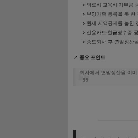
의료비·교육비·기부금 
부양가족 등록을 못 한
마무리 정리
월세 세액공제를 놓친 
함께 보면 좋은 글
신용카드·현금영수증 공
월세 공제 이거 하나
중도퇴사 후 연말정산을
로가기의료비 공제!!!
📌
중요 포인트
회사에서 연말정산을 이미
연말정산 시 반드시 알아야 