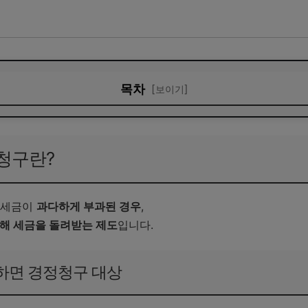
목차
[보이기]
구란?
구 신청 가능 기간
정청구란?
 방법 (홈택스 기준)
지 걸리는 기간
 세금이
과다하게 부과된 경우
,
통해 세금을 돌려받는 제도
입니다.
 알아야 할 주의사항
해야 하는 사람 체크리스트
하면 경정청구 대상