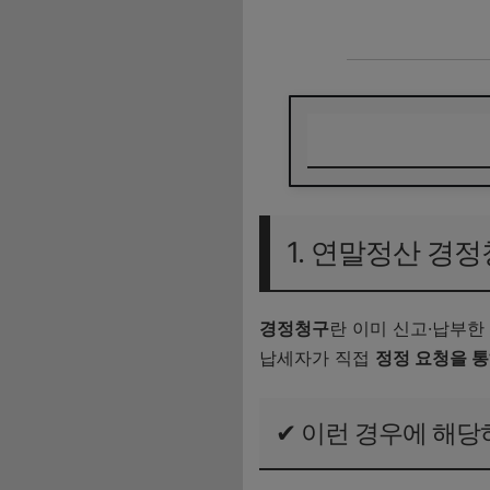
1. 연말정산 경정청
2. 연말정산 경정청
1. 연말정산 경
3. 연말정산 경정청구
4. 경정청구 환급까
경정청구
란 이미 신고·납부한
납세자가 직접
정정 요청을 
5. 경정청구 시 꼭
6. 경정청구를 꼭 
✔ 이런 경우에 해당
자주 묻는 질문(FAQ)