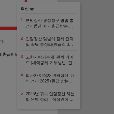
최신 글
1
연말정산 경정청구 방법 총
정리(5년 이내 환급받는 절
차와 준비서류 완벽 가이드)
2
연말정산 맞벌이 절세 전략
다.
및 꿀팁 총정리(환급액 3배
늘려주는 의료비·교육비·카
을 환급
받을 수 있습니다.
드 최적 배분법)
3
고향사랑기부제 완벽 가이
드 (세액공제·기부방법· 답례
품까지 한 번에 정리)
4
퇴사자 이직자 연말정산 완
벽 정리 2025 (환급 받는 법
부터 중도정산까지 한번에
끝내기)
5
2025년 귀속 연말정산 하는
법 완벽 정리｜직장인이 꼭
알아야 할 절차·서류·꿀팁 총
정리